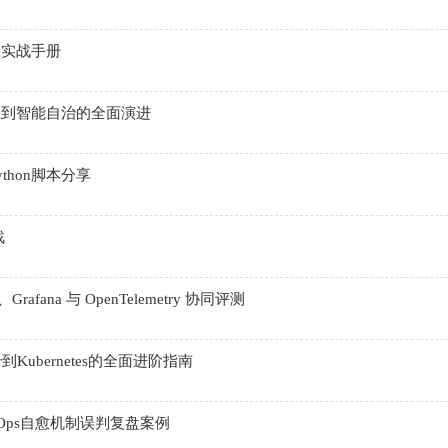
查实战手册
应到智能自治的全面演进
ython脚本分享
战
fana 与 OpenTelemetry 协同评测
到Kubernetes的全面进阶指南
IOps自愈机制误判复盘案例